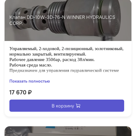
Клапан DD-10W-3D-76-N WINNER HYDRAULICS
CORP.
Управляемый, 2-ходовой, 2-позиционный, золотниковый,
нормально закрытый, вентилируемый.
Рабочее давление 350бар, расход 38л/мин.
Рабочая среда масло.
Предназначен для управления гидравлической системе
спец техники.
Показать полностью
Корпус металл, уплотнение техническая резина.
17 670 ₽
В корзину