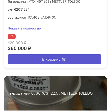
Тензодатчик MTX-45T (С3) METTLER TOLEDO
p/n 62031624
сертификат TC5408 #A159401.
новое, декларация о соответствии.
Показать полностью
на корпусе присутствует незначительная вмятина.
-14%
Гарантия на товар 12 месяцев.
420 000 ₽
360 000 ₽
В корзину
Тензодатчик 0760 (С3) 22,5t METTLER TOLEDO