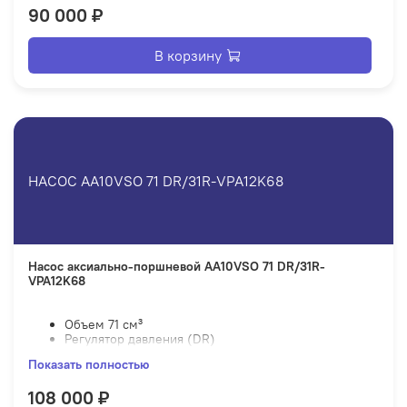
Номинальное давление – 280 бар
90 000 ₽
Максимальное давление – 350 бар
В корзину
НАСОС AA10VSO 71 DR/31R-VPA12K68
Насос аксиально-поршневой AA10VSO 71 DR/31R-
VPA12K68
Объем 71 см³
Регулятор давления (DR)
Правое вращение
Показать полностью
Номинальное давление – 280 бар
Максимальное давление – 350 бар
108 000 ₽