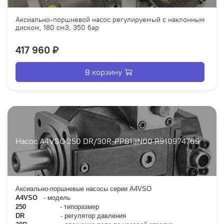
Аксиально-поршневой насос регулируемый с наклонным
диском, 180 см3, 350 бар
417 960 ₽
В корзину
Насос A4VSO 250 DR/30R-PPB13N00 R910974769
Аксиально-поршневые насосы серии
A
4
VSO
A
4
VSO
- модель
250
- типоразмер
DR
- регулятор давления