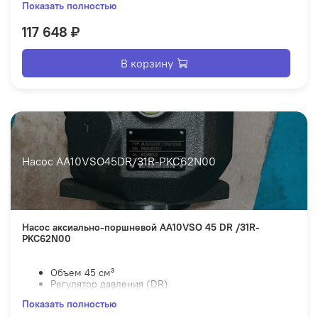
Показать полностью
117 648 ₽
В корзину
Насос AA10VSO45DR/31R-PKC62N00
Насос аксиально-поршневой AA10VSO 45 DR /31R-
PKC62N00
Объем 45 см³
Регулятор давления (DR)
Правое вращение
Показать полностью
Глухой привод