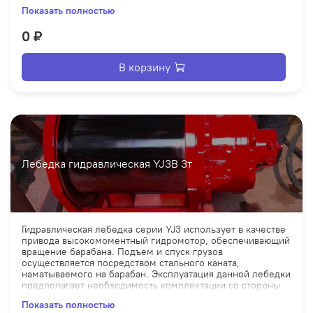
заказчика насосной станцией и переключающим
Показать полностью
клапаном, обеспечивающими функционирование
гидравлической системы Интегрированная группа
0 ₽
клапанов не только упрощает конструкцию
гидравлической системы, но и способствует повышению
надежности приводного механизма.
В корзину
Номин. нагр. 50кН
Номин. давление 14мПа
Диаметр каната 15мм
Скорость 0-20обор/мин
Лебедка гидравлическая YJ3B 3т
Длина навивки 110м
Производительность 140л/мин
Гидравлическая лебедка серии YJ3 использует в качестве
привода высокомоментный гидромотор, обеспечивающий
вращение барабана. Подъем и спуск грузов
осуществляется посредством стального каната,
наматываемого на барабан. Эксплуатация данной лебедки
предполагает необходимость комплектации со стороны
заказчика насосной станцией и переключающим
Показать полностью
клапаном, обеспечивающими функционирование