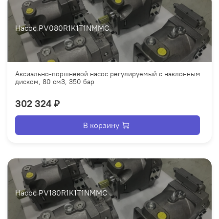
Насос PV080R1K1T1NMMC
Аксиально-поршневой насос регулируемый с наклонным
диском, 80 см3, 350 бар
302 324 ₽
В корзину
Насос PV180R1K1T1NMMC