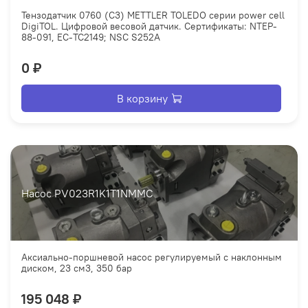
Тензодатчик 0760 (С3) METTLER TOLEDO серии power cell
DigiTOL. Цифровой весовой датчик. Сертификаты: NTEP-
88-091, EC-TC2149; NSC S252A
0 ₽
В корзину
Насос PV023R1K1T1NMMC
Аксиально-поршневой насос регулируемый с наклонным
диском, 23 см3, 350 бар
195 048 ₽