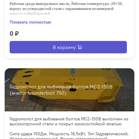
Рабочая среда минеральное масло, Рабочая температура -20+50,
корпус из углеродистой стали с окрашиванием полимерной
износостойкой краской.
Показать полностью
Максимальное рабочее давление 30Мпа, Минимально давление
установка 0,01Мпа Максимальное давление установка 1,5Мпа.
0 ₽
Присоединение
G
1
½ , Расход 300дм3/мин
В корзину
Гидромолот для выбивания болтов MC2-150B
(аналог thunderbolt 750)
Гидромолот для выбивания болтов MC2-150B выполнен из
высокопрочной стали и покрыт износостойкой эмалью.
Сила удара 150Дж, Мощность 18,5кВт, Тип Гидравлический,
Исполнение подвесной, Режим автоматический